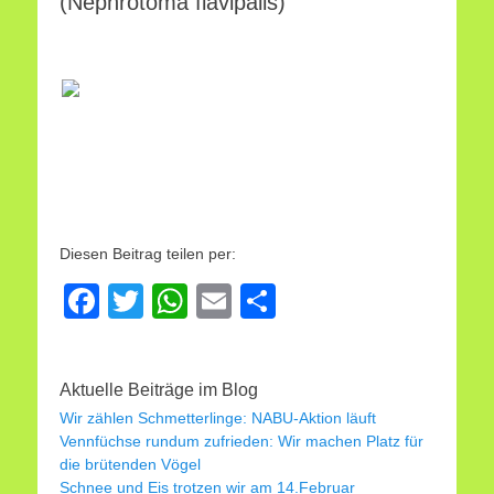
(Nephrotoma flavipalis)"
Diesen Beitrag teilen per:
F
T
W
E
T
a
wi
h
m
eil
c
tt
at
ail
e
Aktuelle Beiträge im Blog
e
er
s
n
Wir zählen Schmetterlinge: NABU-Aktion läuft
b
A
Vennfüchse rundum zufrieden: Wir machen Platz für
die brütenden Vögel
o
p
Schnee und Eis trotzen wir am 14.Februar