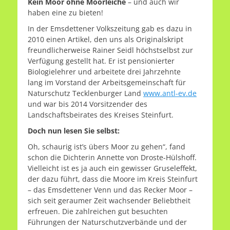
Kein Moor ohne Moorleiche
– und auch wir
haben eine zu bieten!
In der Emsdettener Volkszeitung gab es dazu in
2010 einen Artikel, den uns als Originalskript
freundlicherweise Rainer Seidl höchstselbst zur
Verfügung gestellt hat. Er ist pensionierter
Biologielehrer und arbeitete drei Jahrzehnte
lang im Vorstand der Arbeitsgemeinschaft für
Naturschutz Tecklenburger Land
www.antl-ev.de
und war bis 2014 Vorsitzender des
Landschaftsbeirates des Kreises Steinfurt.
Doch nun lesen Sie selbst:
Oh, schaurig ist’s übers Moor zu gehen“, fand
schon die Dichterin Annette von Droste-Hülshoff.
Vielleicht ist es ja auch ein gewisser Gruseleffekt,
der dazu führt, dass die Moore im Kreis Steinfurt
– das Emsdettener Venn und das Recker Moor –
sich seit geraumer Zeit wachsender Beliebtheit
erfreuen. Die zahlreichen gut besuchten
Führungen der Naturschutzverbände und der