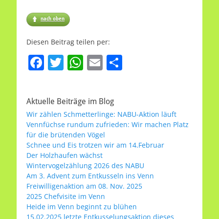
nach oben
Diesen Beitrag teilen per:
F
T
W
E
T
a
w
h
m
ei
c
itt
at
ai
le
Aktuelle Beiträge im Blog
e
er
s
l
n
Wir zählen Schmetterlinge: NABU-Aktion läuft
b
A
Vennfüchse rundum zufrieden: Wir machen Platz
für die brütenden Vögel
o
p
Schnee und Eis trotzen wir am 14.Februar
o
p
Der Holzhaufen wächst
Wintervogelzählung 2026 des NABU
k
Am 3. Advent zum Entkusseln ins Venn
Freiwilligenaktion am 08. Nov. 2025
2025 Chefvisite im Venn
Heide im Venn beginnt zu blühen
15.02.2025 letzte Entkusselungsaktion dieses