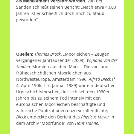
als Medikament verzehrt worden
. Van der
Sanden schließt seinen Bericht: „Nach etwa 4.000
Jahren ist er schließlich doch noch zu Staub
geworden“.
Quellen:
Thomas Brock
,
„Moorleichen – Zeugen
vergangener Jahrtausende“ (2009);
Wijnand van der
Sanden
, Mumien aus dem Moor – Die vor- und
frühgeschichtlichen Moorleichen aus
Nordwesteuropa, Amsterdam 1996;
Alfred Dieck
(*
4. April 1906; † 7. Januar 1989) war ein deutscher
Urgeschichtsforscher, der sich seit den 1930er
Jahren bis zu seinem Tod intensiv mit den
europäischen Moorleichen beschäftigte und
zahlreiche Publikationen dazu veröffentlichte;
Dieck
entdeckte den Bericht des
Physicus Meyer
in
dem Archiv “Moorfunde” von
Hans Hahne
.