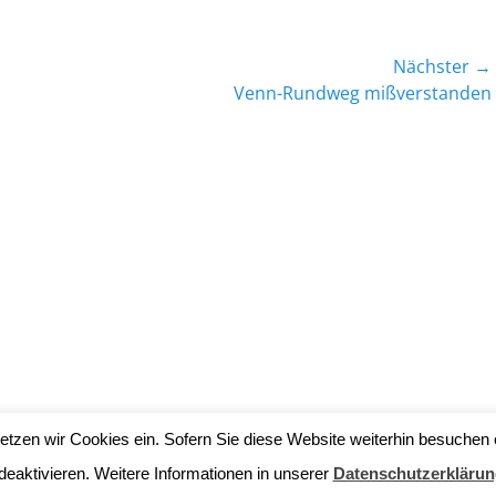
Nächster →
Nächster
Venn-Rundweg mißverstanden
Beitrag:
tzen wir Cookies ein. Sofern Sie diese Website weiterhin besuchen 
t Emsdettener Venn
. Alle Rechte vorbehalten.
Datenschutzerklärung
| 
deaktivieren. Weitere Informationen in unserer
Datenschutzerklärun