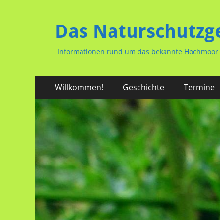
Das Naturschutzg
Informationen rund um das bekannte Hochmoor i
Primäres
Zum
Willkommen!
Geschichte
Termine
Inhalt
Menü
springen