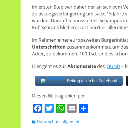
Im ersten Step war daher der an sich vom Ve
Zulassungsverlängerung um satte 15 Jahre 
worden. Daraufhin musste der Schampus in
Kühlschrank bleiben. Dort harrt er allerdin
Im Rahmen einer europaweiten Bürgerinitiat
Unterschriften
zusammenkommen, um das Th
Acker, zu bekommen. 100 Tsd. sind es schon
Hier geht es zur
Aktionsseite
des
BUND
– b
Beitrag teilen bei Facebook
Diesen Beitrag teilen per:
F
T
W
E
T
a
w
h
m
ei
Kategorien
Naturschutz allgemein
c
itt
at
ai
le