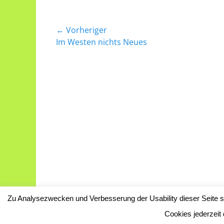
e
er
s
l
n
b
A
Beitragsnavigation
← Vorheriger
o
p
Vorheriger
Im Westen nichts Neues
Beitrag:
o
p
k
Zu Analysezwecken und Verbesserung der Usability dieser Seite se
Copyright © 2026
Das Naturschutzgebie
Cookies jederzeit 