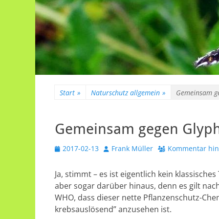
Start
»
Naturschutz allgemein
»
Gemeinsam ge
Gemeinsam gegen Glyph
Veröffentlicht
Autor
2017-02-13
Frank Müller
Kommentar hin
am
Ja, stimmt – es ist eigentlich kein klassis
aber sogar darüber hinaus, denn es gilt nac
WHO, dass dieser nette Pflanzenschutz-Chemi
krebsauslösend” anzusehen ist.