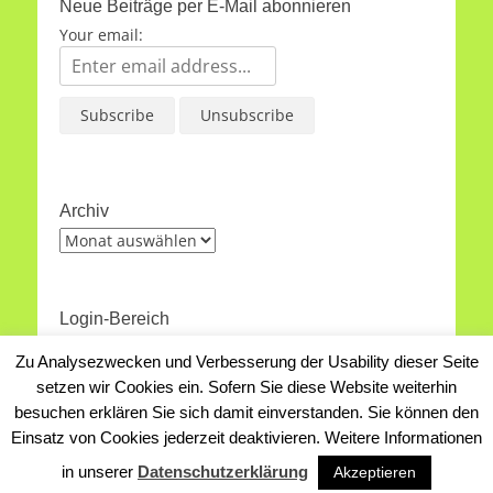
Neue Beiträge per E-Mail abonnieren
Your email:
Archiv
Archiv
Login-Bereich
Anmelden
Zu Analysezwecken und Verbesserung der Usability dieser Seite
Eintrags-Feed
setzen wir Cookies ein. Sofern Sie diese Website weiterhin
WordPress.org
besuchen erklären Sie sich damit einverstanden. Sie können den
Einsatz von Cookies jederzeit deaktivieren. Weitere Informationen
Copyright © 2026
Das Naturschutzgebiet Emsdettener Venn
.
Alle Rechte vorbehalten.
Datenschutzerklärung
| Catch
in unserer
Datenschutzerklärung
Akzeptieren
Responsive Child von
Catch Themes