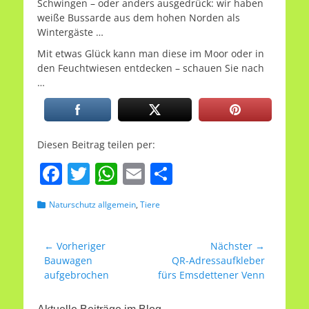
Schwingen – oder anders ausgedrück: wir haben
weiße Bussarde aus dem hohen Norden als
Wintergäste …
Mit etwas Glück kann man diese im Moor oder in
den Feuchtwiesen entdecken – schauen Sie nach
…
Diesen Beitrag teilen per:
F
T
W
E
T
a
w
h
m
ei
Kategorien
Naturschutz allgemein
,
Tiere
c
itt
at
ai
le
e
er
s
l
n
Beitragsnavigation
← Vorheriger
Nächster →
b
A
Vorheriger
Nächster
Bauwagen
QR-Adressaufkleber
Beitrag:
Beitrag:
aufgebrochen
fürs Emsdettener Venn
o
p
o
p