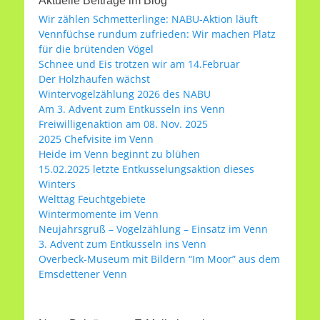
Aktuelle Beiträge im Blog
k
Wir zählen Schmetterlinge: NABU-Aktion läuft
Vennfüchse rundum zufrieden: Wir machen Platz
für die brütenden Vögel
Schnee und Eis trotzen wir am 14.Februar
Der Holzhaufen wächst
Wintervogelzählung 2026 des NABU
Am 3. Advent zum Entkusseln ins Venn
Freiwilligenaktion am 08. Nov. 2025
2025 Chefvisite im Venn
Heide im Venn beginnt zu blühen
15.02.2025 letzte Entkusselungsaktion dieses
Winters
Welttag Feuchtgebiete
Wintermomente im Venn
Neujahrsgruß – Vogelzählung – Einsatz im Venn
3. Advent zum Entkusseln ins Venn
Overbeck-Museum mit Bildern “Im Moor” aus dem
Emsdettener Venn