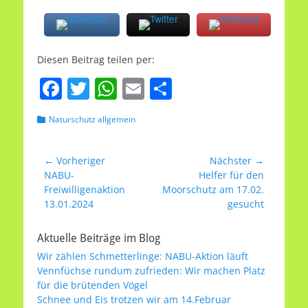
Diesen Beitrag teilen per:
F
T
W
E
T
a
w
h
m
ei
Kategorien
Naturschutz allgemein
c
itt
at
ai
le
e
er
s
l
n
Beitragsnavigation
← Vorheriger
Nächster →
b
A
Vorheriger
Nächster
NABU-
Helfer für den
Beitrag:
Beitrag:
Freiwilligenaktion
Moorschutz am 17.02.
o
p
13.01.2024
gesucht
o
p
k
Aktuelle Beiträge im Blog
Wir zählen Schmetterlinge: NABU-Aktion läuft
Vennfüchse rundum zufrieden: Wir machen Platz
für die brütenden Vögel
Schnee und Eis trotzen wir am 14.Februar