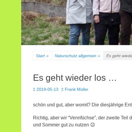
Start
»
Naturschutz allgemein
»
Es geht wied
Es geht wieder los …
Veröffentlicht
Autor
2019-05-13
Frank Müller
am
schön und gut, aber womit? Die diesjährige En
Richtig, aber wir “Vennfüchse”, der zweite Teil
und Sommer gut zu nutzen 😉