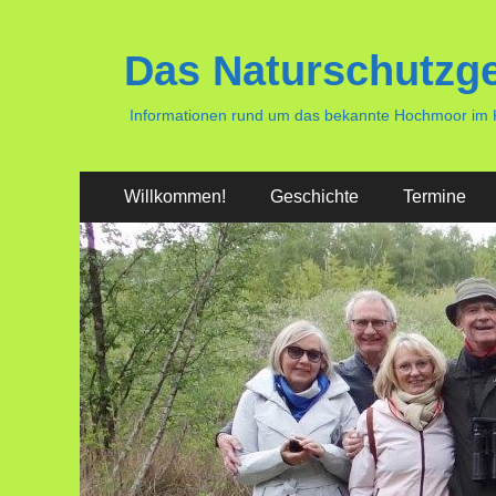
Das Naturschutzg
Informationen rund um das bekannte Hochmoor im Kr
Primäres
Zum
Willkommen!
Geschichte
Termine
Inhalt
Menü
springen