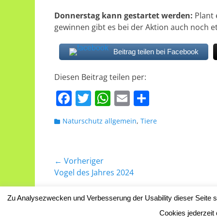
Donnerstag kann gestartet werden:
Plant 
gewinnen gibt es bei der Aktion auch noch e
Beitrag teilen bei Facebook
Diesen Beitrag teilen per:
F
T
W
E
T
a
w
h
m
ei
Kategorien
Naturschutz allgemein
,
Tiere
c
itt
at
ai
le
e
er
s
l
n
b
A
Beitragsnavigation
← Vorheriger
o
p
Vorheriger
Vogel des Jahres 2024
Beitrag:
o
p
Zu Analysezwecken und Verbesserung der Usability dieser Seite se
k
Copyright © 2026
Das Naturschutzgebie
Cookies jederzeit 