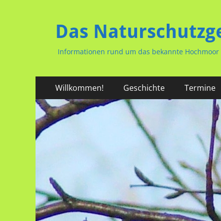
Das Naturschutzg
Informationen rund um das bekannte Hochmoor i
Primäres
Zum
Willkommen!
Geschichte
Termine
Inhalt
Menü
springen