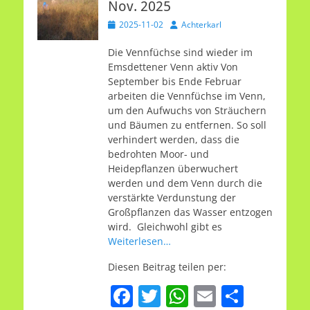
Nov. 2025
Veröffentlicht
Autor
2025-11-02
Achterkarl
am
Die Vennfüchse sind wieder im
Emsdettener Venn aktiv Von
September bis Ende Februar
arbeiten die Vennfüchse im Venn,
um den Aufwuchs von Sträuchern
und Bäumen zu entfernen. So soll
verhindert werden, dass die
bedrohten Moor- und
Heidepflanzen überwuchert
werden und dem Venn durch die
verstärkte Verdunstung der
Großpflanzen das Wasser entzogen
wird. Gleichwohl gibt es
Weiterlesen…
Diesen Beitrag teilen per:
F
T
W
E
T