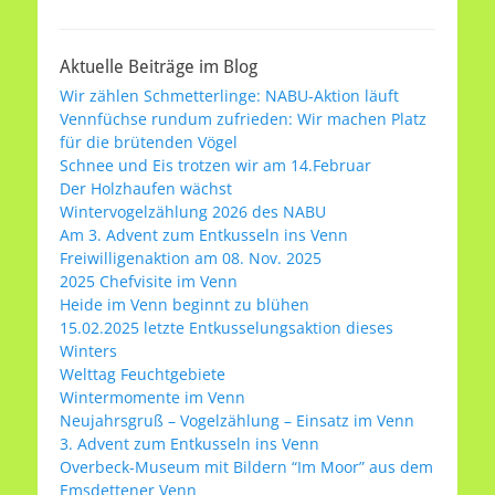
a
w
h
m
ei
c
itt
at
ai
le
Aktuelle Beiträge im Blog
e
er
s
l
n
Wir zählen Schmetterlinge: NABU-Aktion läuft
b
A
Vennfüchse rundum zufrieden: Wir machen Platz
o
p
für die brütenden Vögel
Schnee und Eis trotzen wir am 14.Februar
o
p
Der Holzhaufen wächst
Wintervogelzählung 2026 des NABU
k
Am 3. Advent zum Entkusseln ins Venn
Freiwilligenaktion am 08. Nov. 2025
2025 Chefvisite im Venn
Heide im Venn beginnt zu blühen
15.02.2025 letzte Entkusselungsaktion dieses
Winters
Welttag Feuchtgebiete
Wintermomente im Venn
Neujahrsgruß – Vogelzählung – Einsatz im Venn
3. Advent zum Entkusseln ins Venn
Overbeck-Museum mit Bildern “Im Moor” aus dem
Emsdettener Venn