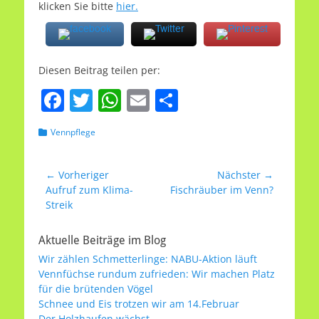
klicken Sie bitte
hier.
Diesen Beitrag teilen per:
F
T
W
E
T
a
w
h
m
ei
Kategorien
Vennpflege
c
itt
at
ai
le
e
er
s
l
n
Beitragsnavigation
← Vorheriger
Nächster →
b
A
Vorheriger
Nächster
Aufruf zum Klima-
Fischräuber im Venn?
Beitrag:
Beitrag:
Streik
o
p
o
p
Aktuelle Beiträge im Blog
k
Wir zählen Schmetterlinge: NABU-Aktion läuft
Vennfüchse rundum zufrieden: Wir machen Platz
für die brütenden Vögel
Schnee und Eis trotzen wir am 14.Februar
Der Holzhaufen wächst