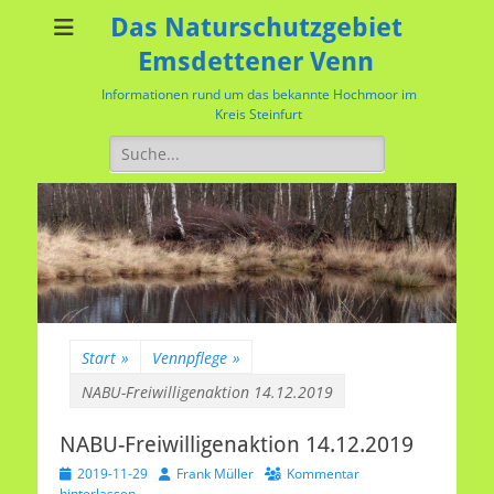
Das Naturschutzgebiet
Emsdettener Venn
Informationen rund um das bekannte Hochmoor im
Kreis Steinfurt
Suchen
nach:
Start
»
Vennpflege
»
NABU-Freiwilligenaktion 14.12.2019
NABU-Freiwilligenaktion 14.12.2019
Veröffentlicht
Autor
2019-11-29
Frank Müller
Kommentar
am
hinterlassen