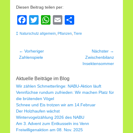
Diesen Beitrag teilen per:
F
T
W
E
T
a
wi
h
m
eil
Kategorien
Naturschutz allgemein
,
Pflanzen
,
Tiere
c
tt
at
ail
e
e
er
s
n
Beitragsnavigation
← Vorheriger
Nächster →
b
A
Vorheriger
Nächster
Zahlenspiele
Zwischenbilanz
Beitrag:
Beitrag:
Insektensommer
o
p
o
p
Aktuelle Beiträge im Blog
k
Wir zählen Schmetterlinge: NABU-Aktion läuft
Vennfüchse rundum zufrieden: Wir machen Platz für
die brütenden Vögel
Schnee und Eis trotzen wir am 14.Februar
Der Holzhaufen wächst
Wintervogelzählung 2026 des NABU
Am 3. Advent zum Entkusseln ins Venn
Freiwilligenaktion am 08. Nov. 2025