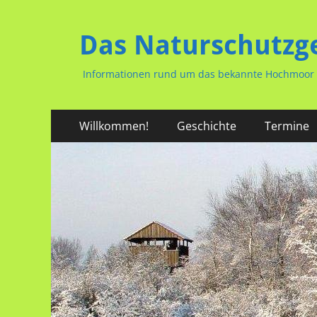
Das Naturschutzg
Informationen rund um das bekannte Hochmoor i
Primäres
Zum
Willkommen!
Geschichte
Termine
Inhalt
Menü
springen