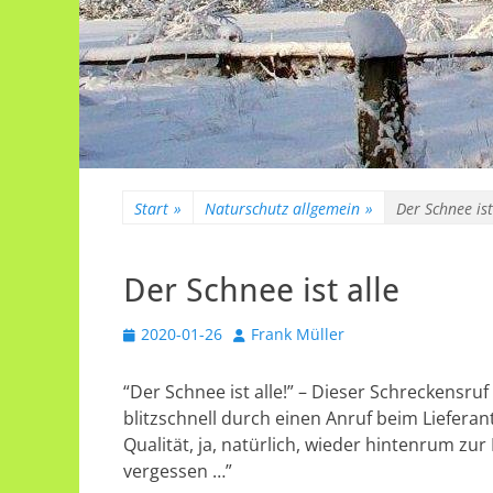
Start
»
Naturschutz allgemein
»
Der Schnee ist
Der Schnee ist alle
Veröffentlicht
Autor
2020-01-26
Frank Müller
am
“Der Schnee ist alle!” – Dieser Schreckensru
blitzschnell durch einen Anruf beim Lieferan
Qualität, ja, natürlich, wieder hintenrum zu
vergessen …”