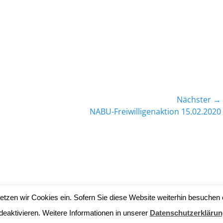
Nächster →
Nächster
NABU-Freiwilligenaktion 15.02.2020
Beitrag:
tzen wir Cookies ein. Sofern Sie diese Website weiterhin besuchen 
t Emsdettener Venn
. Alle Rechte vorbehalten.
Datenschutzerklärung
| 
deaktivieren. Weitere Informationen in unserer
Datenschutzerklärun