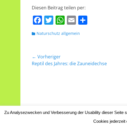
Diesen Beitrag teilen per:
F
T
W
E
T
a
w
h
m
ei
Kategorien
Naturschutz allgemein
c
itt
at
ai
le
e
er
s
l
n
b
A
Beitragsnavigation
← Vorheriger
o
p
Vorheriger
Reptil des Jahres: die Zauneidechse
Beitrag:
o
p
k
Zu Analysezwecken und Verbesserung der Usability dieser Seite se
Copyright © 2026
Das Naturschutzgebie
Cookies jederzeit 