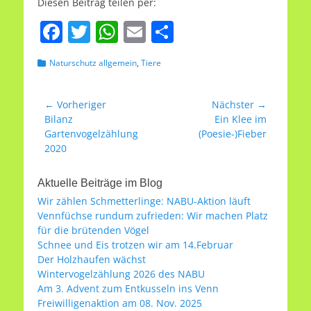
Diesen Beitrag teilen per:
F
T
W
E
T
a
w
h
m
ei
Kategorien
Naturschutz allgemein
,
Tiere
c
itt
at
ai
le
e
er
s
l
n
Beitragsnavigation
← Vorheriger
Nächster →
b
A
Vorheriger
Nächster
Bilanz
Ein Klee im
Beitrag:
Beitrag:
Gartenvogelzählung
(Poesie-)Fieber
o
p
2020
o
p
k
Aktuelle Beiträge im Blog
Wir zählen Schmetterlinge: NABU-Aktion läuft
Vennfüchse rundum zufrieden: Wir machen Platz
für die brütenden Vögel
Schnee und Eis trotzen wir am 14.Februar
Der Holzhaufen wächst
Wintervogelzählung 2026 des NABU
Am 3. Advent zum Entkusseln ins Venn
Freiwilligenaktion am 08. Nov. 2025